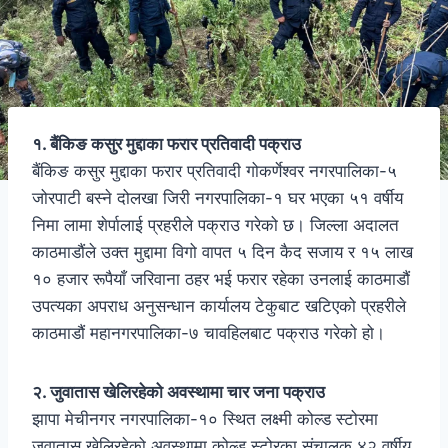
१. बैंकिङ कसुर मुद्दाका फरार प्रतिवादी पक्राउ
बैंकिङ कसुर मुद्दाका फरार प्रतिवादी गोकर्णेश्वर नगरपालिका-५
जोरपाटी बस्ने दोलखा जिरी नगरपालिका-१ घर भएका ५१ वर्षीय
निमा लामा शेर्पालाई प्रहरीले पक्राउ गरेको छ। जिल्ला अदालत
काठमाडौंले उक्त मुद्दामा विगो वापत ५ दिन कैद सजाय र १५ लाख
१० हजार रूपैयाँ जरिवाना ठहर भई फरार रहेका उनलाई काठमाडौं
उपत्यका अपराध अनुसन्धान कार्यालय टेकुबाट खटिएको प्रहरीले
काठमाडौं महानगरपालिका-७ चावहिलबाट पक्राउ गरेको हो।
२. जुवातास खेलिरहेको अवस्थामा चार जना पक्राउ
झापा मेचीनगर नगरपालिका-१० स्थित लक्ष्मी कोल्ड स्टोरमा
जुवातास खेलिरहेको अवस्थामा कोल्ड स्टोरका संचालक ४२ वर्षीय