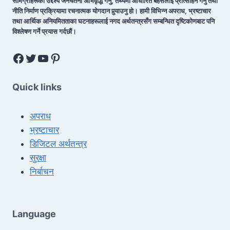
सामग्रीहरूको उद्देश्य जनचेतना अभिवृद्धि गर्नु, तथ्यमा आधारित बहसलाई प्रोत्साहन गर्नु तथा
नीति निर्माण प्रक्रियामा रचनात्मक योगदान पुर्‍याउनु हो। हामी विभिन्न अपराध, भ्रष्टाचार
तथा आर्थिक अनियमितताका घटनाहरूलाई नगद अर्थतन्त्रसँग सम्बन्धित दृष्टिकोणबाट पनि
विश्लेषण गर्ने प्रयास गर्दछौं।
Quick links
अपराध
भ्रष्टाचार
डिजिटल अर्थतन्त्र
सुरक्षा
निर्बाचन
Language