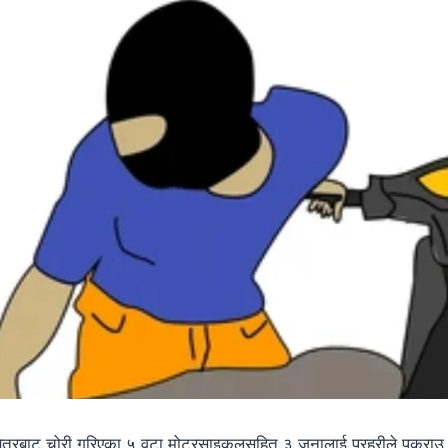
क्षेत्रबाट चोरी गरिएका ५ वटा मोटरसाइकलसहित ३ जनालाई प्रहरीले पक्राउ