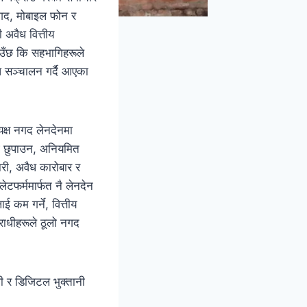
नगद, मोबाइल फोन र
 अवैध वित्तीय
ाउँछ कि सहभागिहरूले
ाध सञ्चालन गर्दै आएका
यक्ष नगद लेनदेनमा
ई छुपाउन, अनियमित
री, अवैध कारोबार र
ेटफर्ममार्फत नै लेनदेन
ई कम गर्ने, वित्तीय
राधीहरूले ठूलो नगद
ी र डिजिटल भुक्तानी