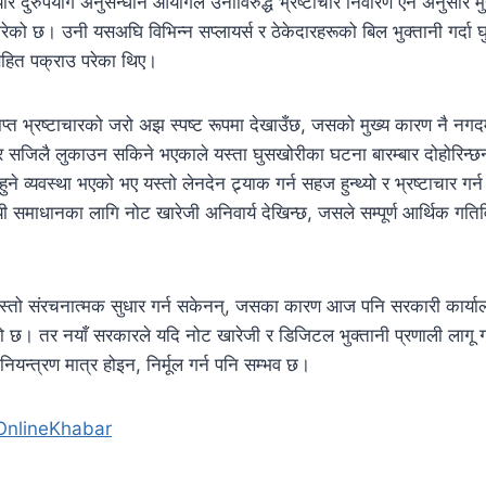
 दुरुपयोग अनुसन्धान आयोगले उनीविरुद्ध भ्रष्टाचार निवारण ऐन अनुसार मुद्
 गरेको छ। उनी यसअघि विभिन्न सप्लायर्स र ठेकेदारहरूको बिल भुक्तानी गर्दा घ
हित पक्राउ परेका थिए।
ाप्त भ्रष्टाचारको जरो अझ स्पष्ट रूपमा देखाउँछ, जसको मुख्य कारण नै नगद
र सजिलै लुकाउन सकिने भएकाले यस्ता घुसखोरीका घटना बारम्बार दोहोरिन्छन
ने व्यवस्था भएको भए यस्तो लेनदेन ट्र्याक गर्न सहज हुन्थ्यो र भ्रष्टाचार गर्न
ी समाधानका लागि नोट खारेजी अनिवार्य देखिन्छ, जसले सम्पूर्ण आर्थिक गतिव
्तो संरचनात्मक सुधार गर्न सकेनन्, जसका कारण आज पनि सरकारी कार्या
छ। तर नयाँ सरकारले यदि नोट खारेजी र डिजिटल भुक्तानी प्रणाली लागू गर्
ियन्त्रण मात्र होइन, निर्मूल गर्न पनि सम्भव छ।
OnlineKhabar