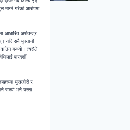
दा दायर गर्दै करिब ९३
ुस माग्ने गरेको आरोपमा
मा आधारित अर्थतन्त्र
्। यदि सबै भुक्तानी
 कठिन बन्थ्यो। त्यसैले
िधिलाई पारदर्शी
लयहरूमा घुसखोरी र
न सक्यो भने यस्ता