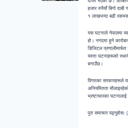
दायर भएको छ। अख्तियार
हजार रुपैयाँ बिगो दाबी
१ लाखभन्दा बढी रकमस
यस घटनाले नेपालमा व्य
हो। नगदमा हुने कारोबा
डिजिटल प्रणालीमार्फत हु
यस्ता घटनाहरूको स्थाय
बनाउँछ।
विगतका सरकारहरूले यस
अनियमितता मौलाइरहेको 
भ्रष्टाचारका घटनालाई न
पुरा समाचार पढ्नुहोस: