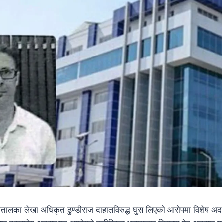
पतालका लेखा अधिकृत ढुण्डीराज दाहालविरुद्ध घुस लिएको आरोपमा विशेष अदालत