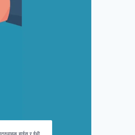
ात्रुवाहक हाईस र ईभी