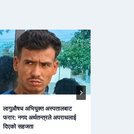
लागुऔषध अभियुक्त अस्पतालबाट
मोटरसाइक
फरार: नगद अर्थतन्त्रले अपराधलाई
समातिएपछ
दिएको सहजता
By
Sachin 