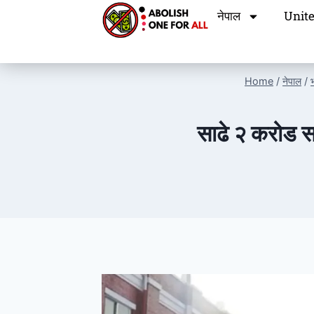
नेपाल
Unite
Home
/
नेपाल
/
भ
साढे २ करोड स