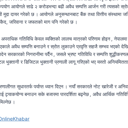
ुरुपयोग आयोगले साढे २ करोडभन्दा बढी अवैध सम्पत्ति आर्जन गरी त्यसको स्
बन्धी मुद्दा दायर गरेको छ । आयोगले अनुसन्धानबाट बैंक तथा वित्तीय संस्थामा
दै कैद, जरिवाना र जफतको माग पनि गरेको छ ।
क अपराधिक गतिविधि केवल व्यक्तिको लालच मात्रको परिणाम होइन , नेपालम
काले अवैध सम्पत्ति बनाउने र स्रोत लुकाउने प्रवृत्ति सहजै सम्भव भएको द
 लेनदेन सरकारको निगरानीमा पर्दैन , जसले भ्रष्ट गतिविधि र सम्पत्ति शुद्धीक
 भुक्तानी र डिजिटल भुक्तानी प्रणाली लागू गरिएको भए यस्तो अनियमितता पहि
्रणालीगत सुधारतर्फ पर्याप्त ध्यान दिएन । नयाँ सरकारले नोट खारेजी र अनिवा
लाई ट्र्याकयोग्य बनाउन सके बजारमा पारदर्शिता बढ्नेछ , अवैध आर्थिक गतिव
 मिल्नेछ ।
OnlineKhabar