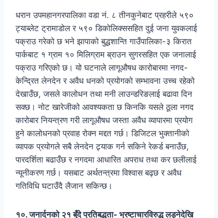
धरान उपमहानगरपालिका वडा नं. ८ तीनकुनेबाट प्रहरीले ५९०
ट्याब्लेट ट्रामाडोल र ५९० डिकोलिक्ससहित दुई जना युवकलाई
पक्राउ गरेको छ भने झापाको बुद्धशान्ति गाउँपालिका-३ किरात
पार्कबाट १ ग्राम १० मिलिग्राम ब्राउन सुगरसहित एक जनालाई
पक्राउ गरिएको छ। यो घटनाले लागूऔषध कारोबारमा नगद-
केन्द्रित लेनदेन र अवैध धनको प्रयोगको सम्भावना उच्च रहेको
देखाउँछ, जसले कालोधन तथा मनी लाउन्डरिङलाई बढावा दिन
सक्छ। नोट खारेजीको आवश्यकता छ किनकि यसले ठूला नगद
कारोबार नियन्त्रण गरी लागूऔषध जस्ता अवैध व्यापारमा प्रयोग
हुने कालोधनको प्रवाह रोक्न मद्दत गर्छ। डिजिटल भुक्तानीको
व्यापक प्रयोगले सबै लेनदेन ट्र्याक गर्न सकिने रेकर्ड बनाउँछ,
पारदर्शिता बढाउँछ र नगदमा आधारित अपराध तथा कर छलीलाई
न्यूनीकरण गर्छ। यसबाट अर्थतन्त्रमा विश्वास बढ्छ र अवैध
गतिविधि घटाउँदै लैजान सकिन्छ।
१०. जनार्दनको २१ बुँदे प्रतिबद्धता- भ्रष्टाचारविरुद्ध लड्नेदेखि