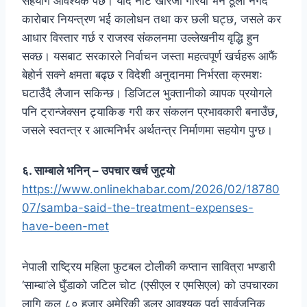
सहयोग आवश्यक पर्छ। यदि नोट खारेजी गरियो भने ठूला नगद
कारोबार नियन्त्रण भई कालोधन तथा कर छली घट्छ, जसले कर
आधार विस्तार गर्छ र राजस्व संकलनमा उल्लेखनीय वृद्धि हुन
सक्छ। यसबाट सरकारले निर्वाचन जस्ता महत्वपूर्ण खर्चहरू आफैं
बेहोर्न सक्ने क्षमता बढ्छ र विदेशी अनुदानमा निर्भरता क्रमशः
घटाउँदै लैजान सकिन्छ। डिजिटल भुक्तानीको व्यापक प्रयोगले
पनि ट्रान्जेक्सन ट्र्याकिङ गरी कर संकलन प्रभावकारी बनाउँछ,
जसले स्वतन्त्र र आत्मनिर्भर अर्थतन्त्र निर्माणमा सहयोग पुग्छ।
६. साम्बाले भनिन् – उपचार खर्च जुट्यो
https://www.onlinekhabar.com/2026/02/18780
07/samba-said-the-treatment-expenses-
have-been-met
नेपाली राष्ट्रिय महिला फुटबल टोलीकी कप्तान सावित्रा भण्डारी
‘साम्बा’ले घुँडाको जटिल चोट (एसीएल र एमसिएल) को उपचारका
लागि कुल ८० हजार अमेरिकी डलर आवश्यक पर्दा सार्वजनिक